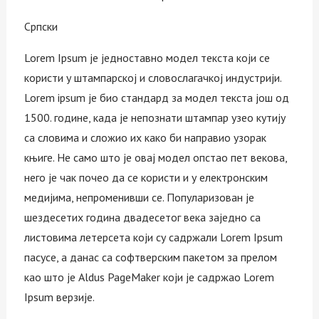
Српски
Lorem Ipsum је једноставно модел текста који се
користи у штампарској и словослагачкој индустрији.
Lorem ipsum је био стандард за модел текста још од
1500. године, када је непознати штампар узео кутију
са словима и сложио их како би направио узорак
књиге. Не само што је овај модел опстао пет векова,
него је чак почео да се користи и у електронским
медијима, непроменивши се. Популаризован је
шездесетих година двадесетог века заједно са
листовима летерсета који су садржали Lorem Ipsum
пасусе, а данас са софтверским пакетом за прелом
као што је Aldus PageMaker који је садржао Lorem
Ipsum верзије.