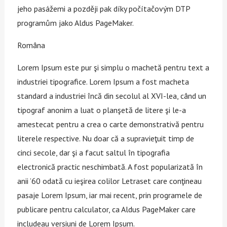
jeho pasážemi a později pak díky počítačovým DTP
programům jako Aldus PageMaker.
Româna
Lorem Ipsum este pur şi simplu o machetă pentru text a
industriei tipografice. Lorem Ipsum a fost macheta
standard a industriei încă din secolul al XVI-lea, când un
tipograf anonim a luat o planşetă de litere şi le-a
amestecat pentru a crea o carte demonstrativă pentru
literele respective. Nu doar că a supravieţuit timp de
cinci secole, dar şi a facut saltul în tipografia
electronică practic neschimbată. A fost popularizată în
anii ’60 odată cu ieşirea colilor Letraset care conţineau
pasaje Lorem Ipsum, iar mai recent, prin programele de
publicare pentru calculator, ca Aldus PageMaker care
includeau versiuni de Lorem Ipsum.