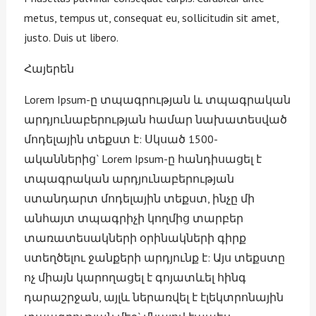
metus, tempus ut, consequat eu, sollicitudin sit amet,
justo. Duis ut libero.
Հայերեն
Lorem Ipsum-ը տպագրության և տպագրական
արդյունաբերության համար նախատեսված
մոդելային տեքստ է: Սկսած 1500-
ականներից` Lorem Ipsum-ը հանդիսացել է
տպագրական արդյունաբերության
ստանդարտ մոդելային տեքստ, ինչը մի
անհայտ տպագրիչի կողմից տարբեր
տառատեսակների օրինակների գիրք
ստեղծելու ջանքերի արդյունք է: Այս տեքստը
ոչ միայն կարողացել է գոյատևել հինգ
դարաշրջան, այլև ներառվել է էլեկտրոնային