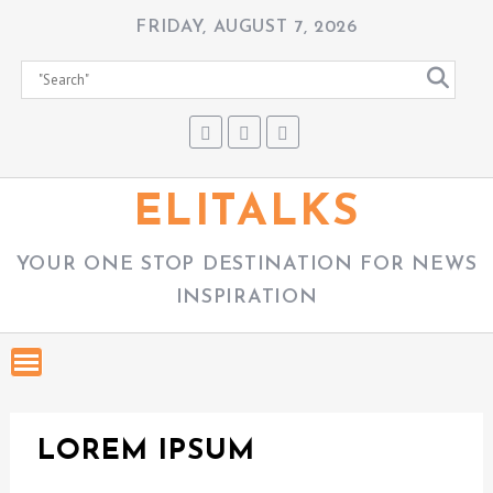
S
FRIDAY, AUGUST 7, 2026
k
i
p
t
o
c
ELITALKS
o
n
YOUR ONE STOP DESTINATION FOR NEWS
t
INSPIRATION
e
n
t
LOREM IPSUM