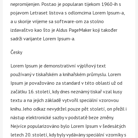
nepromijenjen. Postao je popularan tijekom 1960-ih s
pojavom Letraset listova s odlomcima Lorem Ipsum-a,
a u skorije vrijeme sa software-om za stolno
izdavaštvo kao što je Aldus PageMaker koji također
sadrži varijante Lorem Ipsum-a.
Česky
Lorem Ipsum je demonstrativní výplňový text
používaný v tiskařském a knihařském průmyslu. Lorem
Ipsum je považováno za standard v této oblasti už od
začátku 16. století, kdy dnes neznámý tiskař vzal kusy
textu a na jejich základě vytvořil speciální vzorovou
knihu. Jeho odkaz nevydržel pouze pět století, on přežil i
nástup elektronické sazby v podstatě beze změny.
Nejvíce popularizováno bylo Lorem Ipsum v šedesátých
letech 20. století, kdy byly vydávány speciální vzorníky s