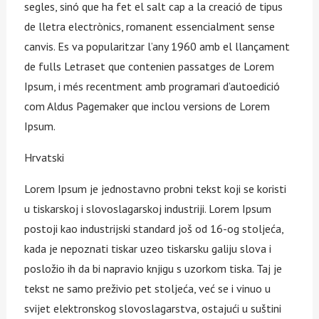
segles, sinó que ha fet el salt cap a la creació de tipus
de lletra electrònics, romanent essencialment sense
canvis. Es va popularitzar l’any 1960 amb el llançament
de fulls Letraset que contenien passatges de Lorem
Ipsum, i més recentment amb programari d’autoedició
com Aldus Pagemaker que inclou versions de Lorem
Ipsum.
Hrvatski
Lorem Ipsum je jednostavno probni tekst koji se koristi
u tiskarskoj i slovoslagarskoj industriji. Lorem Ipsum
postoji kao industrijski standard još od 16-og stoljeća,
kada je nepoznati tiskar uzeo tiskarsku galiju slova i
posložio ih da bi napravio knjigu s uzorkom tiska. Taj je
tekst ne samo preživio pet stoljeća, već se i vinuo u
svijet elektronskog slovoslagarstva, ostajući u suštini