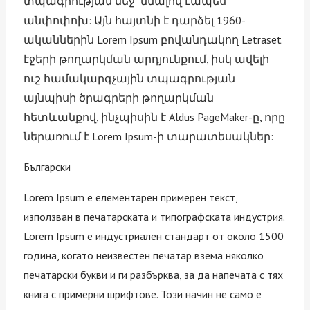
տպագրության մեջ` մնալով էապես
անփոփոխ: Այն հայտնի է դարձել 1960-
ականներին Lorem Ipsum բովանդակող Letraset
էջերի թողարկման արդյունքում, իսկ ավելի
ուշ համակարգչային տպագրության
այնպիսի ծրագրերի թողարկման
հետևանքով, ինչպիսին է Aldus PageMaker-ը, որը
ներառում է Lorem Ipsum-ի տարատեսակներ:
Български
Lorem Ipsum е елементарен примерен текст,
използван в печатарската и типографската индустрия.
Lorem Ipsum е индустриален стандарт от около 1500
година, когато неизвестен печатар взема няколко
печатарски букви и ги разбърква, за да напечата с тях
книга с примерни шрифтове. Този начин не само е