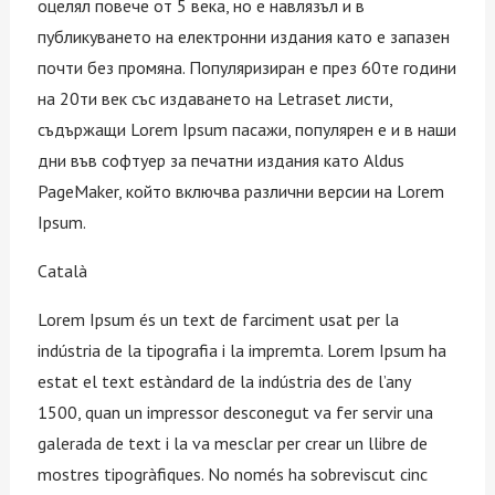
оцелял повече от 5 века, но е навлязъл и в
публикуването на електронни издания като е запазен
почти без промяна. Популяризиран е през 60те години
на 20ти век със издаването на Letraset листи,
съдържащи Lorem Ipsum пасажи, популярен е и в наши
дни във софтуер за печатни издания като Aldus
PageMaker, който включва различни версии на Lorem
Ipsum.
Català
Lorem Ipsum és un text de farciment usat per la
indústria de la tipografia i la impremta. Lorem Ipsum ha
estat el text estàndard de la indústria des de l’any
1500, quan un impressor desconegut va fer servir una
galerada de text i la va mesclar per crear un llibre de
mostres tipogràfiques. No només ha sobreviscut cinc