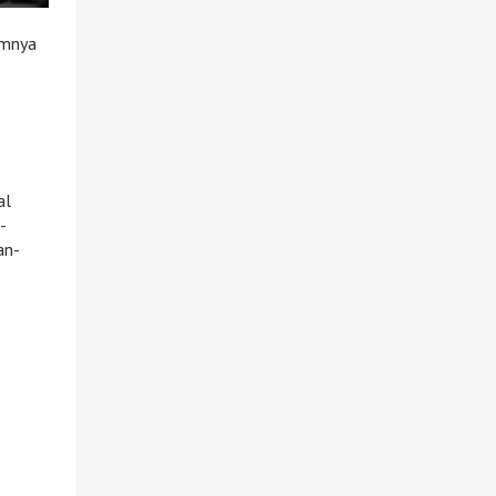
umnya
al
-
an-