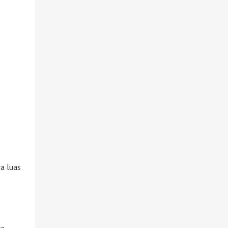
ra luas
ra