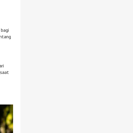
 bagi
entang
ri
 saat