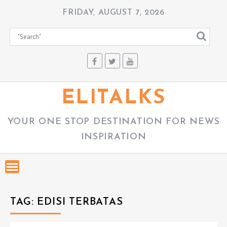
S
FRIDAY, AUGUST 7, 2026
k
i
p
t
o
c
ELITALKS
o
n
YOUR ONE STOP DESTINATION FOR NEWS
t
INSPIRATION
e
n
t
TAG:
EDISI TERBATAS