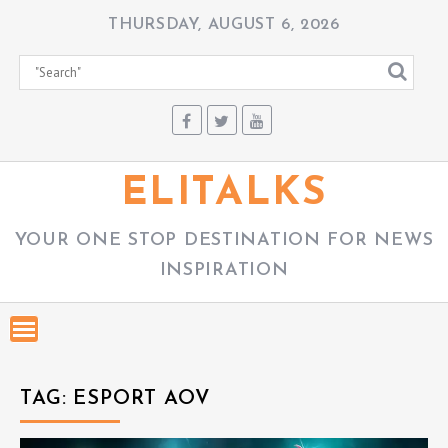
S
THURSDAY, AUGUST 6, 2026
k
i
p
t
o
c
ELITALKS
o
n
YOUR ONE STOP DESTINATION FOR NEWS
t
INSPIRATION
e
n
t
TAG:
ESPORT AOV