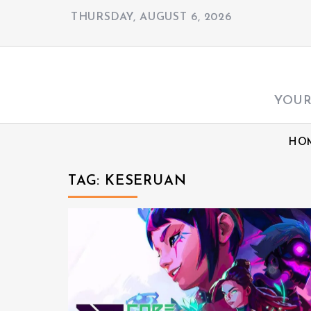
S
THURSDAY, AUGUST 6, 2026
k
i
p
t
YOUR
o
c
HO
o
n
TAG:
KESERUAN
t
e
n
t