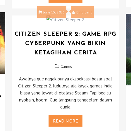
June 15, 2025
Dino Land
CITIZEN SLEEPER 2: GAME RPG
CYBERPUNK YANG BIKIN
KETAGIHAN CERITA
Games
Awalnya gue nggak punya ekspektasi besar soal
Citizen Sleeper 2. Judulnya aja kayak games indie
biasa yang lewat di etalase Steam. Tapi begitu
A
nyobain, boom! Gue langsung tenggelam dalam
dunia
READ MORE