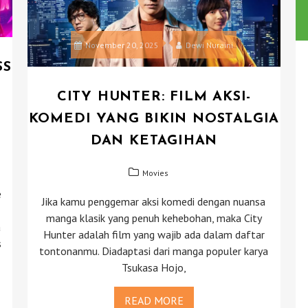
November 20, 2025
Dewi Nuraini
SS
CITY HUNTER: FILM AKSI-
KOMEDI YANG BIKIN NOSTALGIA
DAN KETAGIHAN
Movies
e
Jika kamu penggemar aksi komedi dengan nuansa
manga klasik yang penuh kehebohan, maka City
a
Hunter adalah film yang wajib ada dalam daftar
s
tontonanmu. Diadaptasi dari manga populer karya
Tsukasa Hojo,
READ MORE