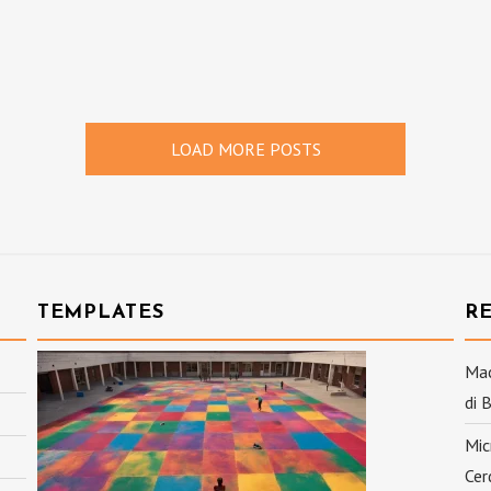
LOAD MORE POSTS
TEMPLATES
R
Mac
di 
Mic
Cer