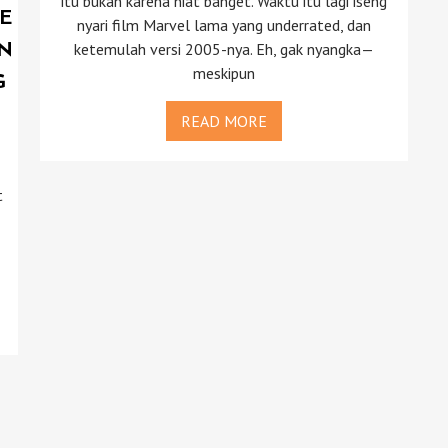
itu bukan karena niat banget. Waktu itu lagi iseng
ME
nyari film Marvel lama yang underrated, dan
ketemulah versi 2005-nya. Eh, gak nyangka—
IN
meskipun
G
READ MORE
t