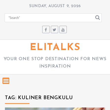
S
SUNDAY, AUGUST 9, 2026
k
i
p
t
o
c
ELITALKS
o
n
YOUR ONE STOP DESTINATION FOR NEWS
t
INSPIRATION
e
n
t
TAG:
KULINER BENGKULU