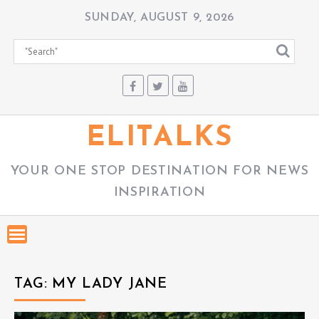
S
SUNDAY, AUGUST 9, 2026
k
i
p
t
o
c
ELITALKS
o
n
YOUR ONE STOP DESTINATION FOR NEWS
t
INSPIRATION
e
n
t
TAG:
MY LADY JANE