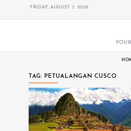
S
FRIDAY, AUGUST 7, 2026
k
i
p
t
YOUR
o
c
HO
o
n
TAG:
PETUALANGAN CUSCO
t
e
n
t