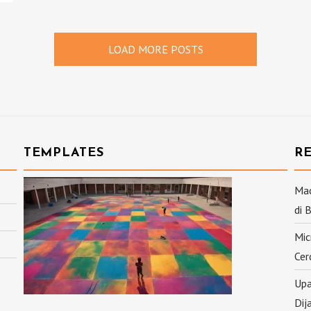
LOAD MORE POSTS
TEMPLATES
R
Mac
di 
Mic
Cer
Upa
Dij