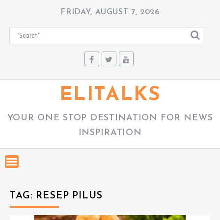
S
FRIDAY, AUGUST 7, 2026
k
i
p
t
o
c
ELITALKS
o
n
YOUR ONE STOP DESTINATION FOR NEWS
t
INSPIRATION
e
n
t
TAG:
RESEP PILUS