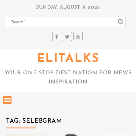
S
SUNDAY, AUGUST 9, 2026
k
i
p
t
o
c
ELITALKS
o
n
YOUR ONE STOP DESTINATION FOR NEWS
t
INSPIRATION
e
n
t
TAG:
SELEBGRAM