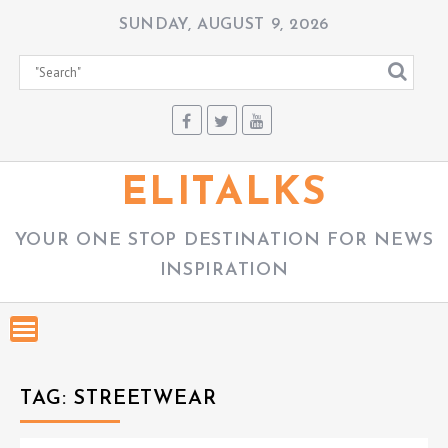
S
SUNDAY, AUGUST 9, 2026
k
i
p
t
o
c
ELITALKS
o
n
YOUR ONE STOP DESTINATION FOR NEWS
t
INSPIRATION
e
n
t
TAG:
STREETWEAR