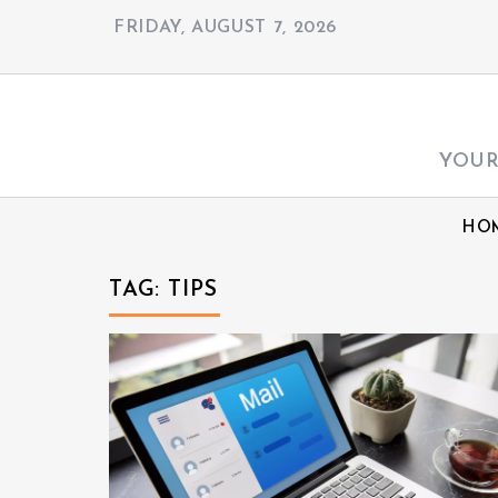
S
FRIDAY, AUGUST 7, 2026
k
i
p
t
YOUR
o
c
HO
o
n
TAG:
TIPS
t
e
n
t