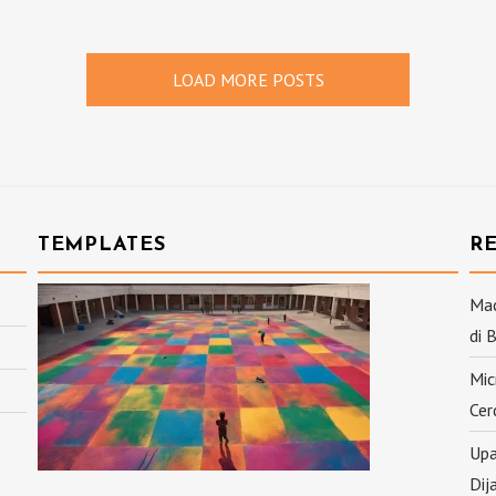
LOAD MORE POSTS
TEMPLATES
R
Mac
di 
Mic
Cer
Upa
Dij