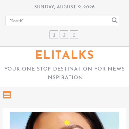
S
SUNDAY, AUGUST 9, 2026
k
i
p
t
o
c
ELITALKS
o
n
YOUR ONE STOP DESTINATION FOR NEWS
t
INSPIRATION
e
n
t