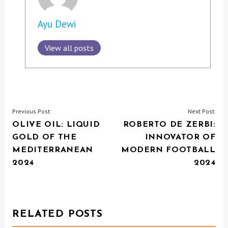
Ayu Dewi
View all posts
P
Previous Post:
Next Post:
OLIVE OIL: LIQUID
ROBERTO DE ZERBI:
O
GOLD OF THE
INNOVATOR OF
S
MEDITERRANEAN
MODERN FOOTBALL
T
2024
2024
N
A
V
RELATED POSTS
I