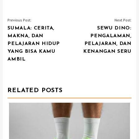
P
Previous Post:
Next Post:
SUMALA: CERITA,
SEWU DINO:
O
MAKNA, DAN
PENGALAMAN,
S
PELAJARAN HIDUP
PELAJARAN, DAN
T
YANG BISA KAMU
KENANGAN SERU
N
AMBIL
A
V
I
RELATED POSTS
G
A
T
I