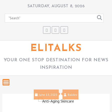
S
SATURDAY, AUGUST 8, 2026
k
i
p
t
o
c
ELITALKS
o
n
YOUR ONE STOP DESTINATION FOR NEWS
t
INSPIRATION
e
n
t
June 13, 2025
Baldev