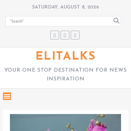
S
SATURDAY, AUGUST 8, 2026
k
i
p
t
o
c
ELITALKS
o
n
YOUR ONE STOP DESTINATION FOR NEWS
t
INSPIRATION
e
n
t