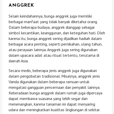
ANGGREK
Selain keindahannya, bunga anggrek juga memiliki
berbagai manfaat yang tidak banyak diketahui orang.
Dalam beberapa budaya, anggrek dianggap sebagai
simbol kecantikan, keanggunan, dan keteguhan hati. Oleh
karena itu, bunga anggrek sering dijadikan hadiah dalam
berbagai acara penting, seperti pernikahan, ulang tahun,
atau perayaan lainnya. Anggrek juga sering digunakan
dalam upacara adat atau ritual tertentu, terutama di
daerah Asia.
Secara medis, beberapa jenis anggrek juga digunakan
dalam pengobatan tradisional. Misalnya, anggrek jenis
Vanda digunakan dalam beberapa ramuan untuk
mengatasi gangguan pencernaan dan penyakit lainnya.
Keberadaan bunga anggrek dalam rumah juga dipercaya
dapat membawa suasana yang lebih segar dan
menenangkan, karena tanaman ini dapat menyaring
udara dan meningkatkan kualitas lingkungan di sekitar.