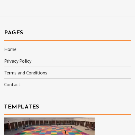
PAGES
Home
Privacy Policy
Terms and Conditions
Contact
TEMPLATES