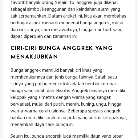
favorit banyak orang. Selain itu, anggrek juga dikenal
sebagai simbol keanggunan dan keindahan alami yang
tak terbantahkan. Dalam artikel ini, kita akan membahas
berbagai aspek menarik mengenai bunga anggrek, mulai
dari ciri-cirinya, cara merawatnya, hingga manfaat yang
dapat diperoleh dari tanaman ini.
CIRI-CIRI BUNGA ANGGREK YANG
MENAKJUBKAN
Bunga anggrek memiliki banyak ciri khas yang
membedakannya dari jenis bunga lainnya. Salah satu
cirinya yang paling mencolok adalah bentuk kelopak
bunga yang indah dan eksotis. Anggrek biasanya memiliki
kelopak yang simetris dengan warna yang sangat
bervariasi, mulai dari putih, merah, kuning, ungu, hingga
warna-warna cerah lainnya. Beberapa spesies anggrek
bahkan memiliki corak atau pola yang unik di kelopaknya,
menambah daya tarik bunga ini.
Selain itu, bunga anggrek juga memiliki daun yang lebar