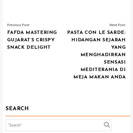
P
Previous Post:
Next Post:
FAFDA MASTERING
PASTA CON LE SARDE:
O
GUJARAT’S CRISPY
HIDANGAN SEJARAH
S
SNACK DELIGHT
YANG
T
MENGHADIRKAN
N
SENSASI
MEDITERANIA DI
A
MEJA MAKAN ANDA
V
I
G
SEARCH
A
T
I