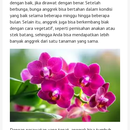
dengan baik, jika dirawat dengan benar. Setelah
berbunga, bunga anggrek bisa bertahan dalam kondisi
yang baik selama beberapa minggu hingga beberapa
bulan. Selain itu, anggrek juga bisa berkembang biak
dengan cara vegetatif, seperti pemisahan anakan atau
stek batang, sehingga Anda bisa mendapatkan lebih
banyak anggrek dari satu tanaman yang sama.
Dengan perawatan yang tepat, anggrek bisa tumbuh