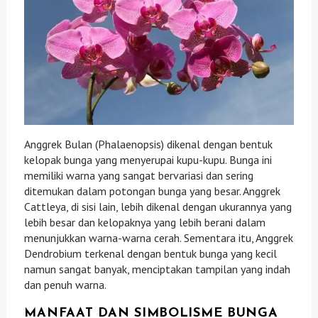
Anggrek Bulan (Phalaenopsis) dikenal dengan bentuk
kelopak bunga yang menyerupai kupu-kupu. Bunga ini
memiliki warna yang sangat bervariasi dan sering
ditemukan dalam potongan bunga yang besar. Anggrek
Cattleya, di sisi lain, lebih dikenal dengan ukurannya yang
lebih besar dan kelopaknya yang lebih berani dalam
menunjukkan warna-warna cerah. Sementara itu, Anggrek
Dendrobium terkenal dengan bentuk bunga yang kecil
namun sangat banyak, menciptakan tampilan yang indah
dan penuh warna.
MANFAAT DAN SIMBOLISME BUNGA