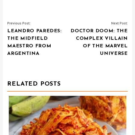
P
Previous Post:
Next Post:
LEANDRO PAREDES:
DOCTOR DOOM: THE
O
THE MIDFIELD
COMPLEX VILLAIN
S
MAESTRO FROM
OF THE MARVEL
T
ARGENTINA
UNIVERSE
N
A
V
RELATED POSTS
I
G
A
T
I