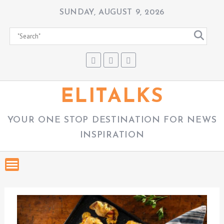
S
SUNDAY, AUGUST 9, 2026
k
i
p
t
o
c
ELITALKS
o
n
YOUR ONE STOP DESTINATION FOR NEWS
t
INSPIRATION
e
n
t