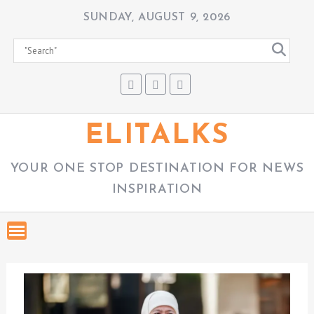
S
SUNDAY, AUGUST 9, 2026
k
i
p
t
o
c
ELITALKS
o
n
YOUR ONE STOP DESTINATION FOR NEWS
t
INSPIRATION
e
n
t