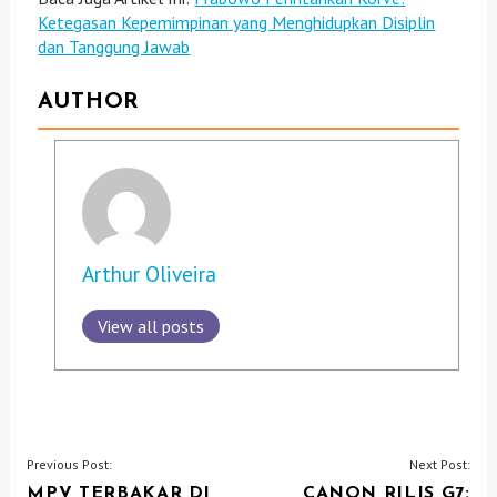
Ketegasan Kepemimpinan yang Menghidupkan Disiplin
dan Tanggung Jawab
AUTHOR
Arthur Oliveira
View all posts
P
Previous Post:
Next Post:
MPV TERBAKAR DI
CANON RILIS G7: