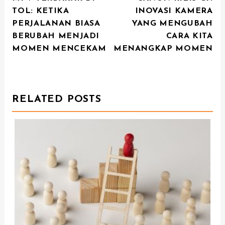
O
TOL: KETIKA
INOVASI KAMERA
S
PERJALANAN BIASA
YANG MENGUBAH
T
BERUBAH MENJADI
CARA KITA
N
MOMEN MENCEKAM
MENANGKAP MOMEN
A
V
I
RELATED POSTS
G
A
T
I
O
N