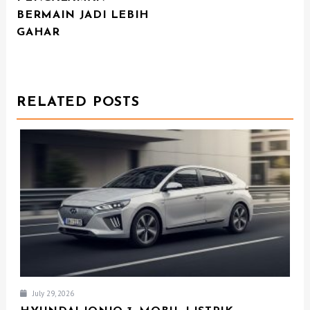
BERMAIN JADI LEBIH
A
GAHAR
V
I
G
RELATED POSTS
A
T
I
O
N
July 29, 2026