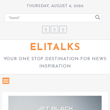
S
THURSDAY, AUGUST 6, 2026
k
i
p
t
o
c
ELITALKS
o
n
YOUR ONE STOP DESTINATION FOR NEWS
t
INSPIRATION
e
n
t