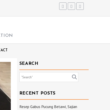
ATION
ACT
SEARCH
RECENT POSTS
Resep Gabus Pucung Betawi, Sajian