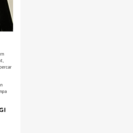
rn
t,
percar
an
anpa
GI
2