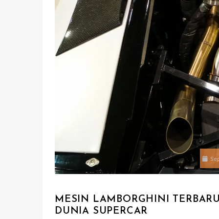
Se
MESIN LAMBORGHINI TERBARU
DUNIA SUPERCAR