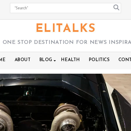
ELITALKS
 ONE STOP DESTINATION FOR NEWS INSPIR
ME
ABOUT
BLOG
HEALTH
POLITICS
CONT