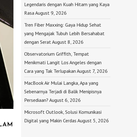
Legendaris dengan Kuah Hitam yang Kaya
Rasa
August 9, 2026
Tren Fiber Maxxing: Gaya Hidup Sehat
yang Mengajak Tubuh Lebih Bersahabat
dengan Serat
August 8, 2026
Observatorium Griffith, Tempat
Menikmati Langit Los Angeles dengan
Cara yang Tak Terlupakan
August 7, 2026
MacBook Air Mulai Langka, Apa yang
Sebenarnya Terjadi di Balik Menipisnya
Persediaan?
August 6, 2026
Microsoft Outlook, Solusi Komunikasi
Digital yang Makin Cerdas
August 5, 2026
ALAM