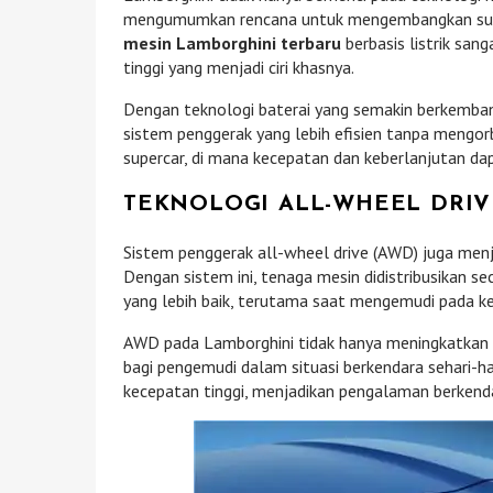
mengumumkan rencana untuk mengembangkan supe
mesin Lamborghini terbaru
berbasis listrik sa
tinggi yang menjadi ciri khasnya.
Dengan teknologi baterai yang semakin berkemban
sistem penggerak yang lebih efisien tanpa mengor
supercar, di mana kecepatan dan keberlanjutan dapa
TEKNOLOGI ALL-WHEEL DRIV
Sistem penggerak all-wheel drive (AWD) juga menj
Dengan sistem ini, tenaga mesin didistribusikan s
yang lebih baik, terutama saat mengemudi pada ke
AWD pada Lamborghini tidak hanya meningkatkan 
bagi pengemudi dalam situasi berkendara sehari-h
kecepatan tinggi, menjadikan pengalaman berken