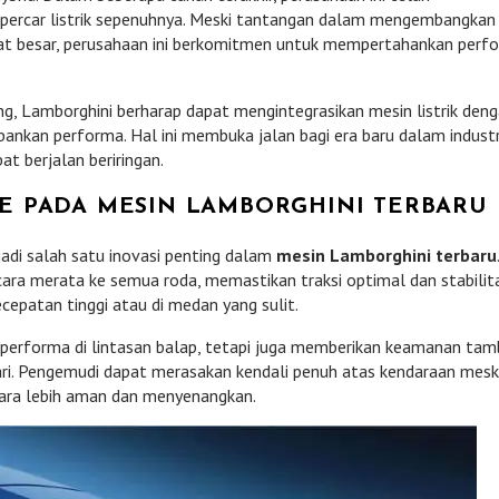
rcar listrik sepenuhnya. Meski tantangan dalam mengembangkan
ngat besar, perusahaan ini berkomitmen untuk mempertahankan perf
g, Lamborghini berharap dapat mengintegrasikan mesin listrik den
bankan performa. Hal ini membuka jalan bagi era baru dalam industr
t berjalan beriringan.
E PADA MESIN LAMBORGHINI TERBARU
adi salah satu inovasi penting dalam
mesin Lamborghini terbaru
.
ecara merata ke semua roda, memastikan traksi optimal dan stabilit
cepatan tinggi atau di medan yang sulit.
performa di lintasan balap, tetapi juga memberikan keamanan ta
ari. Pengemudi dapat merasakan kendali penuh atas kendaraan mesk
dara lebih aman dan menyenangkan.