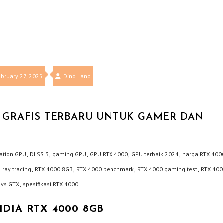
ebruary 27, 2025
Dino Land
SI GRAFIS TERBARU UNTUK GAMER DAN
,
,
,
,
,
eation GPU
DLSS 3
gaming GPU
GPU RTX 4000
GPU terbaik 2024
harga RTX 400
,
,
,
,
,
ray tracing
RTX 4000 8GB
RTX 4000 benchmark
RTX 4000 gaming test
RTX 400
,
 vs GTX
spesifikasi RTX 4000
IA RTX 4000 8GB