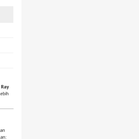
.
Ray
lebih
kan
an: