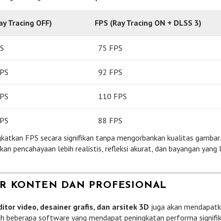
ay Tracing OFF)
FPS (Ray Tracing ON + DLSS 3)
S
75 FPS
FPS
92 FPS
FPS
110 FPS
FPS
88 FPS
gkatkan FPS secara signifikan tanpa mengorbankan kualitas gambar
n pencahayaan lebih realistis, refleksi akurat, dan bayangan yang 
OR KONTEN DAN PROFESIONAL
ditor video, desainer grafis, dan arsitek 3D
juga akan mendapat
h beberapa software yang mendapat peningkatan performa signifik