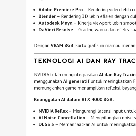
Adobe Premiere Pro
– Rendering video lebih 
Blender
– Rendering 3D lebih efisien dengan du
Autodesk Maya
– Kinerja viewport lebih smoo
DaVinci Resolve
– Grading warna dan efek visu
Dengan
VRAM 8GB
, kartu grafis ini mampu mena
TEKNOLOGI AI DAN RAY TRAC
NVIDIA telah mengintegrasikan
AI dan Ray Traci
menggunakan
AI generatif
untuk meningkatkan FPS 
memungkinkan game menampilkan refleksi, bayangan,
Keunggulan AI dalam RTX 4000 8GB:
NVIDIA Reflex
– Mengurangi latensi input untuk
AI Noise Cancellation
– Menghilangkan noise s
DLSS 3
– Memanfaatkan AI untuk meningkatkan