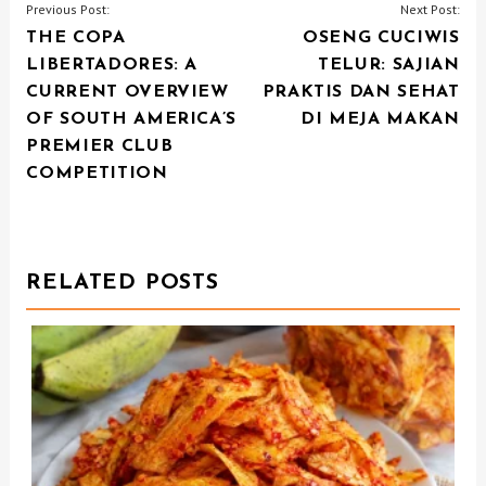
P
Previous Post:
Next Post:
THE COPA
OSENG CUCIWIS
O
LIBERTADORES: A
TELUR: SAJIAN
S
CURRENT OVERVIEW
PRAKTIS DAN SEHAT
T
OF SOUTH AMERICA’S
DI MEJA MAKAN
N
PREMIER CLUB
COMPETITION
A
V
I
RELATED POSTS
G
A
T
I
O
N