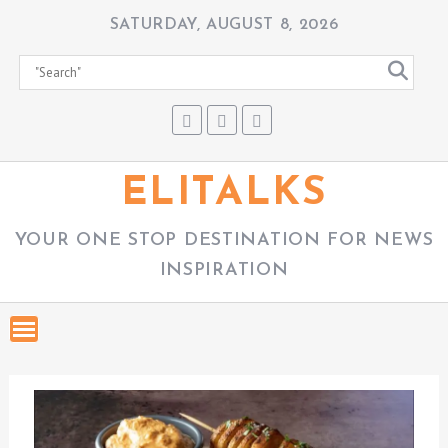
S
SATURDAY, AUGUST 8, 2026
k
i
p
t
o
c
ELITALKS
o
n
YOUR ONE STOP DESTINATION FOR NEWS
t
INSPIRATION
e
n
t