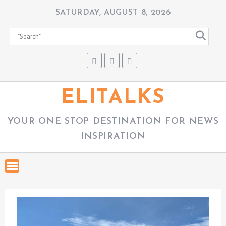
S
SATURDAY, AUGUST 8, 2026
k
i
p
t
o
c
ELITALKS
o
n
YOUR ONE STOP DESTINATION FOR NEWS
t
INSPIRATION
e
n
t