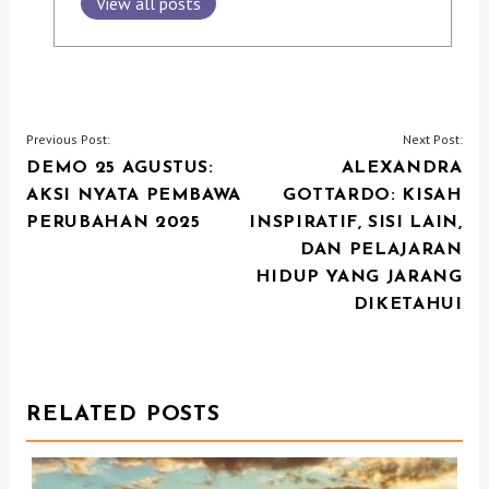
View all posts
P
Previous Post:
Next Post:
DEMO 25 AGUSTUS:
ALEXANDRA
O
AKSI NYATA PEMBAWA
GOTTARDO: KISAH
S
PERUBAHAN 2025
INSPIRATIF, SISI LAIN,
T
DAN PELAJARAN
N
HIDUP YANG JARANG
DIKETAHUI
A
V
I
RELATED POSTS
G
A
T