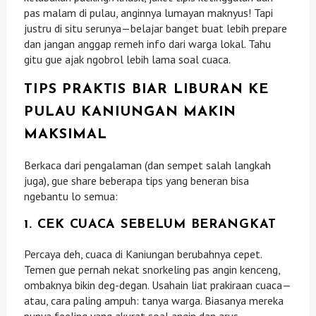
pas malam di pulau, anginnya lumayan maknyus! Tapi
justru di situ serunya—belajar banget buat lebih prepare
dan jangan anggap remeh info dari warga lokal. Tahu
gitu gue ajak ngobrol lebih lama soal cuaca.
TIPS PRAKTIS BIAR LIBURAN KE
PULAU KANIUNGAN MAKIN
MAKSIMAL
Berkaca dari pengalaman (dan sempet salah langkah
juga), gue share beberapa tips yang beneran bisa
ngebantu lo semua:
1. CEK CUACA SEBELUM BERANGKAT
Percaya deh, cuaca di Kaniungan berubahnya cepet.
Temen gue pernah nekat snorkeling pas angin kenceng,
ombaknya bikin deg-degan. Usahain liat prakiraan cuaca—
atau, cara paling ampuh: tanya warga. Biasanya mereka
punya feeling yang akurat soal angin dan arus.