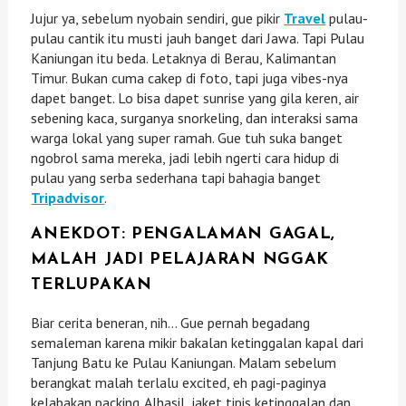
Jujur ya, sebelum nyobain sendiri, gue pikir
Travel
pulau-
pulau cantik itu musti jauh banget dari Jawa. Tapi Pulau
Kaniungan itu beda. Letaknya di Berau, Kalimantan
Timur. Bukan cuma cakep di foto, tapi juga vibes-nya
dapet banget. Lo bisa dapet sunrise yang gila keren, air
sebening kaca, surganya snorkeling, dan interaksi sama
warga lokal yang super ramah. Gue tuh suka banget
ngobrol sama mereka, jadi lebih ngerti cara hidup di
pulau yang serba sederhana tapi bahagia banget
Tripadvisor
.
ANEKDOT: PENGALAMAN GAGAL,
MALAH JADI PELAJARAN NGGAK
TERLUPAKAN
Biar cerita beneran, nih… Gue pernah begadang
semaleman karena mikir bakalan ketinggalan kapal dari
Tanjung Batu ke Pulau Kaniungan. Malam sebelum
berangkat malah terlalu excited, eh pagi-paginya
kelabakan packing. Alhasil, jaket tipis ketinggalan dan