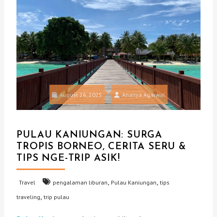
August 26, 2025
Ananya Agarwal
PULAU KANIUNGAN: SURGA
TROPIS BORNEO, CERITA SERU &
TIPS NGE-TRIP ASIK!
,
,
Travel
pengalaman liburan
Pulau Kaniungan
tips
,
traveling
trip pulau