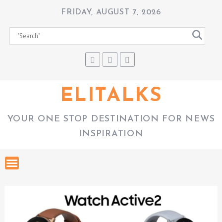
S
FRIDAY, AUGUST 7, 2026
k
i
p
t
o
c
ELITALKS
o
n
YOUR ONE STOP DESTINATION FOR NEWS
t
INSPIRATION
e
n
t