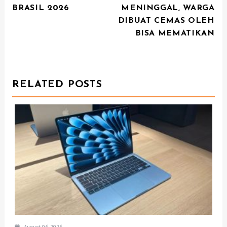
N
BRASIL 2026
MENINGGAL, WARGA
DIBUAT CEMAS OLEH
A
BISA MEMATIKAN
V
I
G
RELATED POSTS
A
T
I
O
N
August 06, 2026