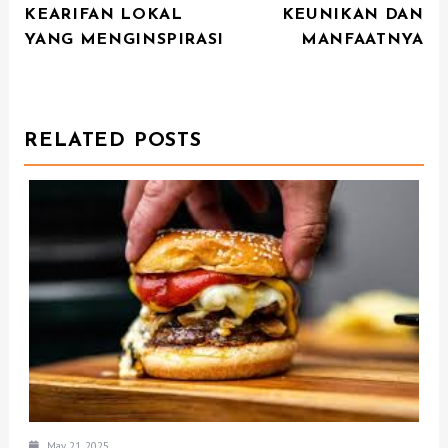
S
KEARIFAN LOKAL
KEUNIKAN DAN
T
YANG MENGINSPIRASI
MANFAATNYA
N
A
V
RELATED POSTS
I
G
A
T
I
O
N
May 21, 2025