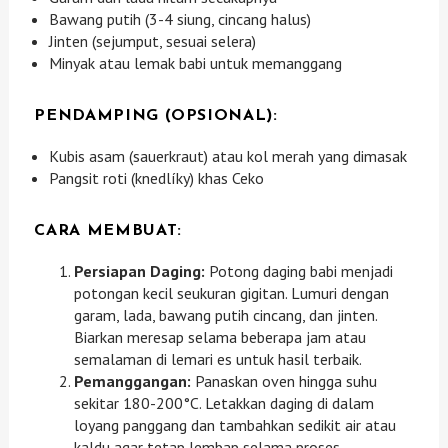
Bawang putih (3-4 siung, cincang halus)
Jinten (sejumput, sesuai selera)
Minyak atau lemak babi untuk memanggang
PENDAMPING (OPSIONAL):
Kubis asam (sauerkraut) atau kol merah yang dimasak
Pangsit roti (knedlíky) khas Ceko
CARA MEMBUAT:
Persiapan Daging:
Potong daging babi menjadi
potongan kecil seukuran gigitan. Lumuri dengan
garam, lada, bawang putih cincang, dan jinten.
Biarkan meresap selama beberapa jam atau
semalaman di lemari es untuk hasil terbaik.
Pemanggangan:
Panaskan oven hingga suhu
sekitar 180-200°C. Letakkan daging di dalam
loyang panggang dan tambahkan sedikit air atau
kaldu agar tetap lembap selama proses