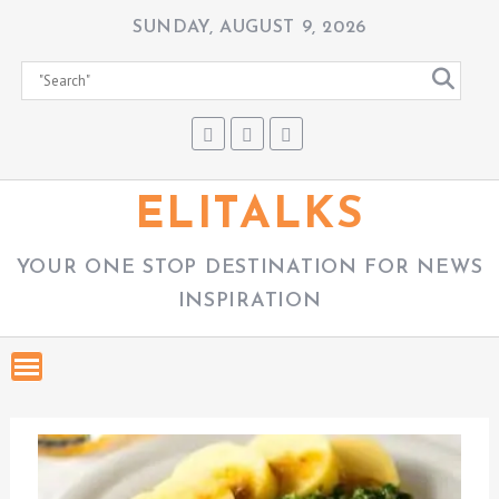
S
SUNDAY, AUGUST 9, 2026
k
i
p
t
o
c
ELITALKS
o
n
YOUR ONE STOP DESTINATION FOR NEWS
t
INSPIRATION
e
n
t