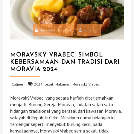
November 17, 2024
Race King
MORAVSKÝ VRABEC: SIMBOL
KEBERSAMAAN DAN TRADISI DARI
MORAVIA 2024
,
,
,
Culiner
2024
Lezat
Makanan
Moravský Vrabec
Moravský Vrabec, yang secara harfiah diterjemahkan
menjadi “Burung Gereja Moravia,” adalah salah satu
hidangan tradisional yang berasal dari kawasan Moravia,
wilayah di Republik Ceko. Meskipun nama hidangan ini
terdengar seperti menyebut burung kecil, pada
kenyataannya, Moravský Vrabec sama sekali tidak