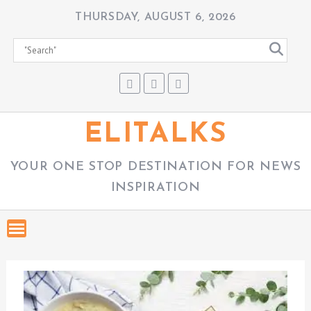
S
THURSDAY, AUGUST 6, 2026
k
i
p
t
o
c
ELITALKS
o
n
YOUR ONE STOP DESTINATION FOR NEWS
t
INSPIRATION
e
n
t