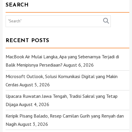
V
SEARCH
I
G
A
T
RECENT POSTS
I
MacBook Air Mulai Langka, Apa yang Sebenarnya Terjadi di
O
Balik Menipisnya Persediaan?
August 6, 2026
N
Microsoft Outlook, Solusi Komunikasi Digital yang Makin
Cerdas
August 5, 2026
Upacara Ruwatan Jawa Tengah, Tradisi Sakral yang Tetap
Dijaga
August 4, 2026
Keripik Pisang Balado, Resep Camilan Gurih yang Renyah dan
Nagih
August 3, 2026