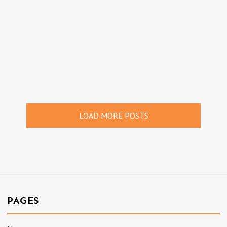
LOAD MORE POSTS
PAGES