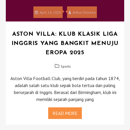
April 14, 2025
Arthur Oliveira
ASTON VILLA: KLUB KLASIK LIGA
INGGRIS YANG BANGKIT MENUJU
EROPA 2025
Sports
Aston Villa Football Club, yang berdiri pada tahun 1874,
adalah salah satu klub sepak bola tertua dan paling
bersejarah di Inggris. Berasal dari Birmingham, klub ini
memiliki sejarah panjang yang
READ MORE