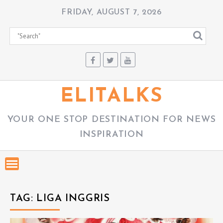
S
FRIDAY, AUGUST 7, 2026
k
i
p
t
o
c
ELITALKS
o
n
YOUR ONE STOP DESTINATION FOR NEWS
t
INSPIRATION
e
n
t
TAG:
LIGA INGGRIS