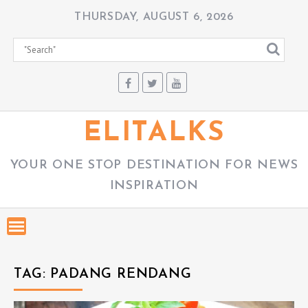
S
THURSDAY, AUGUST 6, 2026
k
i
p
t
o
c
ELITALKS
o
n
YOUR ONE STOP DESTINATION FOR NEWS
t
INSPIRATION
e
n
t
TAG:
PADANG RENDANG