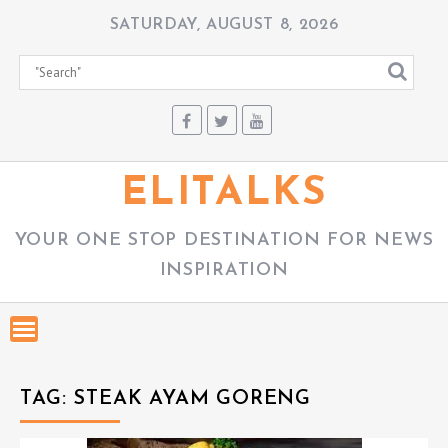
S
SATURDAY, AUGUST 8, 2026
k
i
p
t
o
c
ELITALKS
o
n
YOUR ONE STOP DESTINATION FOR NEWS
t
INSPIRATION
e
n
t
TAG:
STEAK AYAM GORENG