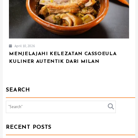
April 10, 2026
MENJELAJAHI KELEZATAN CASSOEULA
KULINER AUTENTIK DARI MILAN
SEARCH
RECENT POSTS