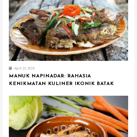
April 25, 2026
MANUK NAPINADAR: RAHASIA
KENIKMATAN KULINER IKONIK BATAK