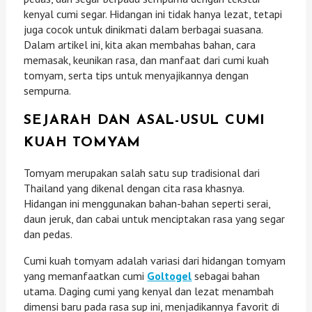
kenyal cumi segar. Hidangan ini tidak hanya lezat, tetapi
juga cocok untuk dinikmati dalam berbagai suasana.
Dalam artikel ini, kita akan membahas bahan, cara
memasak, keunikan rasa, dan manfaat dari cumi kuah
tomyam, serta tips untuk menyajikannya dengan
sempurna.
SEJARAH DAN ASAL-USUL CUMI
KUAH TOMYAM
Tomyam merupakan salah satu sup tradisional dari
Thailand yang dikenal dengan cita rasa khasnya.
Hidangan ini menggunakan bahan-bahan seperti serai,
daun jeruk, dan cabai untuk menciptakan rasa yang segar
dan pedas.
Cumi kuah tomyam adalah variasi dari hidangan tomyam
yang memanfaatkan cumi
Goltogel
sebagai bahan
utama. Daging cumi yang kenyal dan lezat menambah
dimensi baru pada rasa sup ini, menjadikannya favorit di