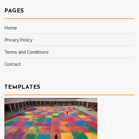
PAGES
Home
Privacy Policy
Terms and Conditions
Contact
TEMPLATES