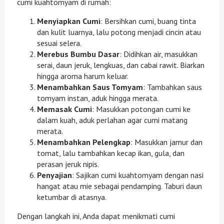
cumi kuahtomyam di rumah:
Menyiapkan Cumi
: Bersihkan cumi, buang tinta
dan kulit luarnya, lalu potong menjadi cincin atau
sesuai selera.
Merebus Bumbu Dasar
: Didihkan air, masukkan
serai, daun jeruk, lengkuas, dan cabai rawit. Biarkan
hingga aroma harum keluar.
Menambahkan Saus Tomyam
: Tambahkan saus
tomyam instan, aduk hingga merata.
Memasak Cumi
: Masukkan potongan cumi ke
dalam kuah, aduk perlahan agar cumi matang
merata.
Menambahkan Pelengkap
: Masukkan jamur dan
tomat, lalu tambahkan kecap ikan, gula, dan
perasan jeruk nipis.
Penyajian
: Sajikan cumi kuahtomyam dengan nasi
hangat atau mie sebagai pendamping. Taburi daun
ketumbar di atasnya.
Dengan langkah ini, Anda dapat menikmati cumi