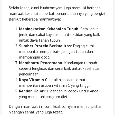
Selain lezat, cumi kuahtomyam juga memiliki berbagai
manfaat kesehatan berkat bahan-bahannya yang bergizi.
Berikut beberapa manfaatnya:
Meningkatkan Kekebalan Tubuh
: Serai, daun
jeruk, dan cabai kaya akan antioksidan yang baik
untuk daya tahan tubuh.
Sumber Protein Berkualitas
: Daging cumi
membantu memperbaiki jaringan tubuh dan
membangun otot.
Membantu Pencernaan
: Kandungan rempah
seperti lengkuas dan serai baik untuk kesehatan
pencernaan.
Kaya Vitamin C
: Jeruk nipis dan tomat
memberikan asupan vitamin C yang tinggi.
Rendah Kalori
: Hidangan ini cocok untuk Anda
yang menjalani program diet.
Dengan manfaat ini, cumi kuahtomyam menjadi pilihan
hidangan sehat yang juga lezat.