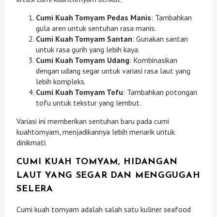
Cumi Kuah Tomyam Pedas Manis
: Tambahkan
gula aren untuk sentuhan rasa manis.
Cumi Kuah Tomyam Santan
: Gunakan santan
untuk rasa gurih yang lebih kaya.
Cumi Kuah Tomyam Udang
: Kombinasikan
dengan udang segar untuk variasi rasa laut yang
lebih kompleks.
Cumi Kuah Tomyam Tofu
: Tambahkan potongan
tofu untuk tekstur yang lembut.
Variasi ini memberikan sentuhan baru pada cumi
kuahtomyam, menjadikannya lebih menarik untuk
dinikmati.
CUMI KUAH TOMYAM, HIDANGAN
LAUT YANG SEGAR DAN MENGGUGAH
SELERA
Cumi kuah tomyam adalah salah satu kuliner seafood