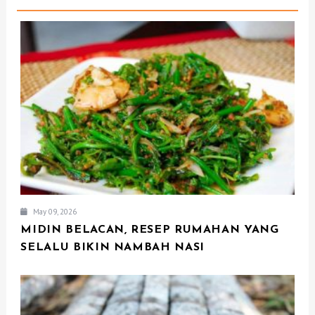
A
T
I
O
N
May 09, 2026
MIDIN BELACAN, RESEP RUMAHAN YANG
SELALU BIKIN NAMBAH NASI