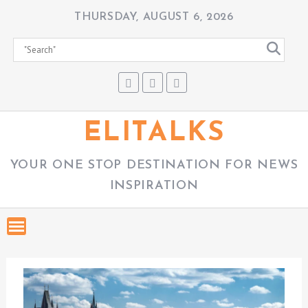
S
THURSDAY, AUGUST 6, 2026
k
i
p
t
o
c
ELITALKS
o
n
YOUR ONE STOP DESTINATION FOR NEWS
t
INSPIRATION
e
n
t