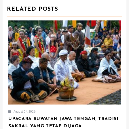
I
RELATED POSTS
G
A
T
I
O
N
August 04, 2026
UPACARA RUWATAN JAWA TENGAH, TRADISI
SAKRAL YANG TETAP DIJAGA