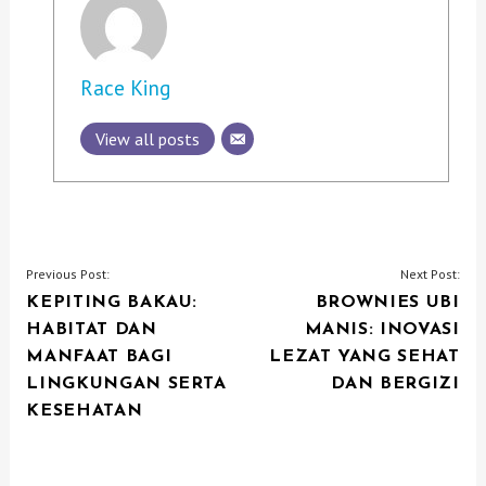
Race King
View all posts
P
Previous Post:
Next Post:
KEPITING BAKAU:
BROWNIES UBI
O
HABITAT DAN
MANIS: INOVASI
S
MANFAAT BAGI
LEZAT YANG SEHAT
T
LINGKUNGAN SERTA
DAN BERGIZI
N
KESEHATAN
A
V