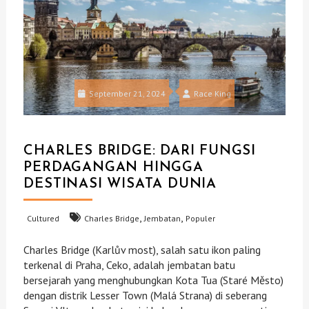
September 21, 2024
Race King
CHARLES BRIDGE: DARI FUNGSI
PERDAGANGAN HINGGA
DESTINASI WISATA DUNIA
,
,
Cultured
Charles Bridge
Jembatan
Populer
Charles Bridge (Karlův most), salah satu ikon paling
terkenal di Praha, Ceko, adalah jembatan batu
bersejarah yang menghubungkan Kota Tua (Staré Město)
dengan distrik Lesser Town (Malá Strana) di seberang