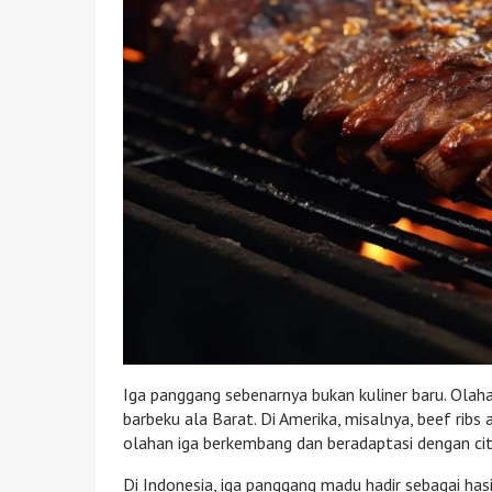
Iga panggang sebenarnya bukan kuliner baru. Olah
barbeku ala Barat. Di Amerika, misalnya, beef ribs
olahan iga berkembang dan beradaptasi dengan cit
Di Indonesia, iga panggang madu hadir sebagai ha