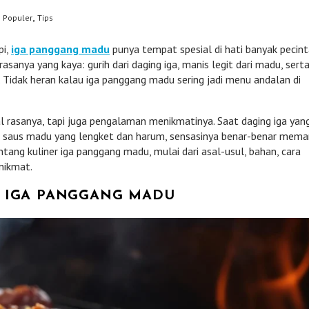
,
,
Populer
Tips
pi,
iga panggang madu
punya tempat spesial di hati banyak pecin
asanya yang kaya: gurih dari daging iga, manis legit dari madu, sert
. Tidak heran kalau iga panggang madu sering jadi menu andalan di
rasanya, tapi juga pengalaman menikmatinya. Saat daging iga yan
an saus madu yang lengket dan harum, sensasinya benar-benar mema
ntang kuliner iga panggang madu, mulai dari asal-usul, bahan, cara
nikmat.
S IGA PANGGANG MADU