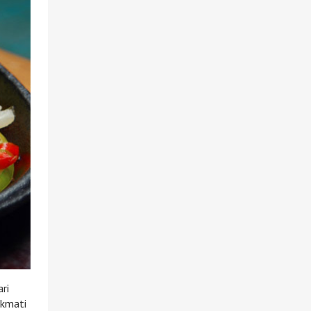
ri
ikmati