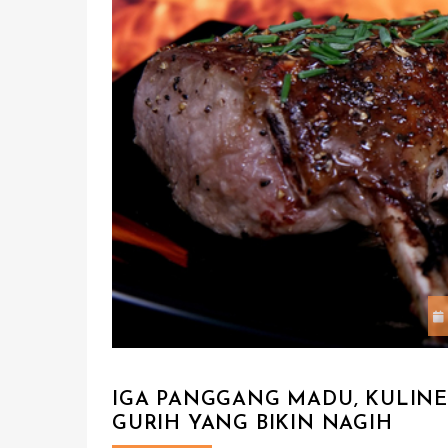
IGA PANGGANG MADU, KULIN
GURIH YANG BIKIN NAGIH