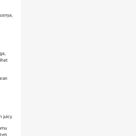
usnya,
ga,
ihat
uran
 juicy.
Kamu
 teh