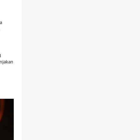
ta
a
g
njakan