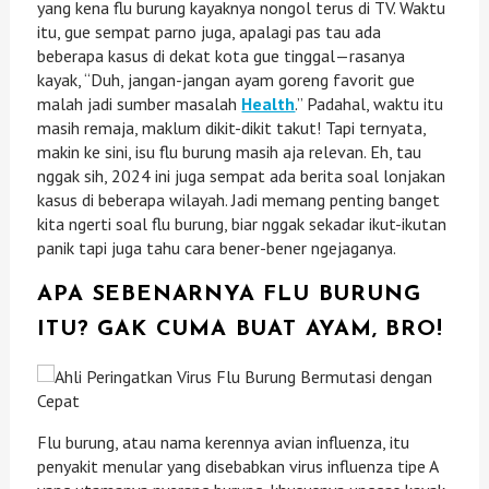
yang kena flu burung kayaknya nongol terus di TV. Waktu
itu, gue sempat parno juga, apalagi pas tau ada
beberapa kasus di dekat kota gue tinggal—rasanya
kayak, “Duh, jangan-jangan ayam goreng favorit gue
malah jadi sumber masalah
Health
.” Padahal, waktu itu
masih remaja, maklum dikit-dikit takut! Tapi ternyata,
makin ke sini, isu flu burung masih aja relevan. Eh, tau
nggak sih, 2024 ini juga sempat ada berita soal lonjakan
kasus di beberapa wilayah. Jadi memang penting banget
kita ngerti soal flu burung, biar nggak sekadar ikut-ikutan
panik tapi juga tahu cara bener-bener ngejaganya.
APA SEBENARNYA FLU BURUNG
ITU? GAK CUMA BUAT AYAM, BRO!
Flu burung, atau nama kerennya avian influenza, itu
penyakit menular yang disebabkan virus influenza tipe A