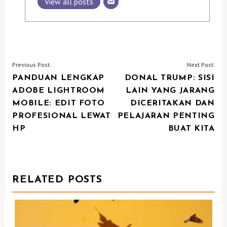
View all posts
P
Previous Post:
Next Post:
PANDUAN LENGKAP
DONAL TRUMP: SISI
O
ADOBE LIGHTROOM
LAIN YANG JARANG
S
MOBILE: EDIT FOTO
DICERITAKAN DAN
T
PROFESIONAL LEWAT
PELAJARAN PENTING
N
HP
BUAT KITA
A
V
I
RELATED POSTS
G
A
T