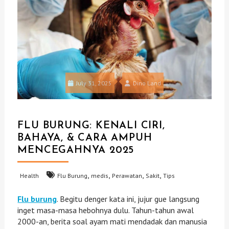
July 31, 2025
Dino Land
FLU BURUNG: KENALI CIRI,
BAHAYA, & CARA AMPUH
MENCEGAHNYA 2025
,
,
,
,
Health
Flu Burung
medis
Perawatan
Sakit
Tips
Flu burung
. Begitu denger kata ini, jujur gue langsung
inget masa-masa hebohnya dulu. Tahun-tahun awal
2000-an, berita soal ayam mati mendadak dan manusia