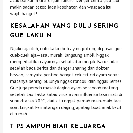
atau bahkan multi-organ failure. Denger cerita gitu jadi
makin sadar, tetep jaga kesehatan dan waspada itu
wajib banget!
KESALAHAN YANG DULU SERING
GUE LAKUIN
Ngaku aja deh, dulu kalau beli ayam potong di pasar, gue
cuek-cuek aja—asal murah, langsung ambil. Nggak
memperhatikan ayamnya sehat atau nggak. Baru sadar
setelah baca berita dan denger sharing dari dokter
hewan, ternyata penting banget cek ciri-ciri ayam sehat:
matanya bening, bulunya nggak rontok, dan nggak lemes.
Gue juga pernah masak daging ayam setengah matang—
setelah tau fakta kalau virus avian influenza bisa mati di
suhu di atas 70°C, dari situ nggak pernah main-main lagi
soal tingkat kematangan daging, apalagi buat anak kecil
di rumah.
TIPS AMPUH BIAR KELUARGA