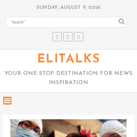
S
SUNDAY, AUGUST 9, 2026
k
i
p
t
o
c
ELITALKS
o
n
YOUR ONE STOP DESTINATION FOR NEWS
t
INSPIRATION
e
n
t