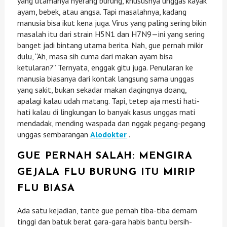
yang utamanya nyerang burung, khususnya unggas kayak
ayam, bebek, atau angsa. Tapi masalahnya, kadang
manusia bisa ikut kena juga. Virus yang paling sering bikin
masalah itu dari strain H5N1 dan H7N9—ini yang sering
banget jadi bintang utama berita. Nah, gue pernah mikir
dulu, “Ah, masa sih cuma dari makan ayam bisa
ketularan?” Ternyata, enggak gitu juga. Penularan ke
manusia biasanya dari kontak langsung sama unggas
yang sakit, bukan sekadar makan dagingnya doang,
apalagi kalau udah matang. Tapi, tetep aja mesti hati-
hati kalau di lingkungan lo banyak kasus unggas mati
mendadak, mending waspada dan nggak pegang-pegang
unggas sembarangan
Alodokter
.
GUE PERNAH SALAH: MENGIRA
GEJALA FLU BURUNG ITU MIRIP
FLU BIASA
Ada satu kejadian, tante gue pernah tiba-tiba demam
tinggi dan batuk berat gara-gara habis bantu bersih-