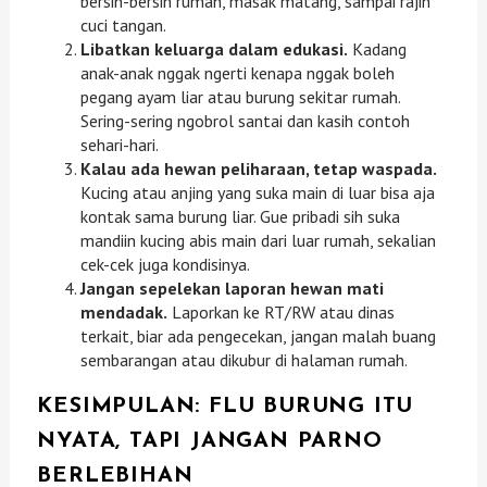
bersih-bersih rumah, masak matang, sampai rajin
cuci tangan.
Libatkan keluarga dalam edukasi.
Kadang
anak-anak nggak ngerti kenapa nggak boleh
pegang ayam liar atau burung sekitar rumah.
Sering-sering ngobrol santai dan kasih contoh
sehari-hari.
Kalau ada hewan peliharaan, tetap waspada.
Kucing atau anjing yang suka main di luar bisa aja
kontak sama burung liar. Gue pribadi sih suka
mandiin kucing abis main dari luar rumah, sekalian
cek-cek juga kondisinya.
Jangan sepelekan laporan hewan mati
mendadak.
Laporkan ke RT/RW atau dinas
terkait, biar ada pengecekan, jangan malah buang
sembarangan atau dikubur di halaman rumah.
KESIMPULAN: FLU BURUNG ITU
NYATA, TAPI JANGAN PARNO
BERLEBIHAN