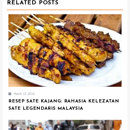
I
RELATED POSTS
G
A
T
I
O
N
March 13, 2026
RESEP SATE KAJANG: RAHASIA KELEZATAN
SATE LEGENDARIS MALAYSIA