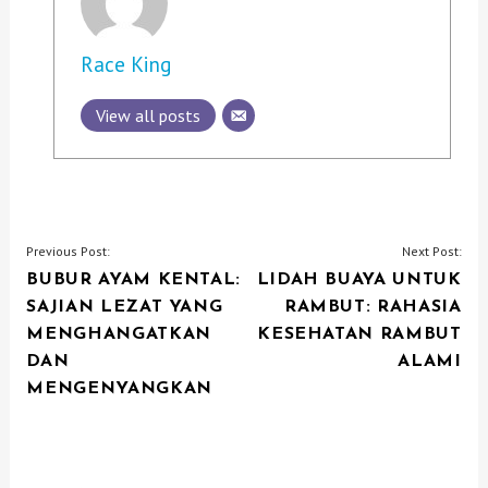
Race King
View all posts
P
Previous Post:
Next Post:
BUBUR AYAM KENTAL:
LIDAH BUAYA UNTUK
O
SAJIAN LEZAT YANG
RAMBUT: RAHASIA
S
MENGHANGATKAN
KESEHATAN RAMBUT
T
DAN
ALAMI
N
MENGENYANGKAN
A
V