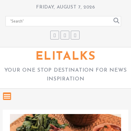
S
FRIDAY, AUGUST 7, 2026
k
i
p
t
o
c
ELITALKS
o
n
YOUR ONE STOP DESTINATION FOR NEWS
t
INSPIRATION
e
n
t