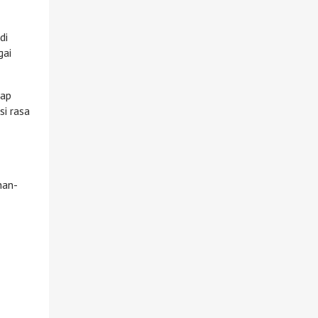
di
gai
iap
i rasa
han-