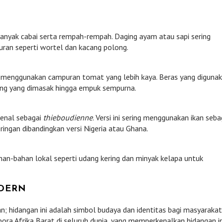
banyak cabai serta rempah-rempah. Daging ayam atau sapi sering
ran seperti wortel dan kacang polong.
n menggunakan campuran tomat yang lebih kaya. Beras yang diguna
jang yang dimasak hingga empuk sempurna.
kenal sebagai
thieboudienne
. Versi ini sering menggunakan ikan seba
 ringan dibandingkan versi Nigeria atau Ghana.
ahan-bahan lokal seperti udang kering dan minyak kelapa untuk
ODERN
an; hidangan ini adalah simbol budaya dan identitas bagi masyarakat
ora Afrika Barat di seluruh dunia, yang memperkenalkan hidangan in