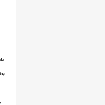
s
ldu
ing
a.