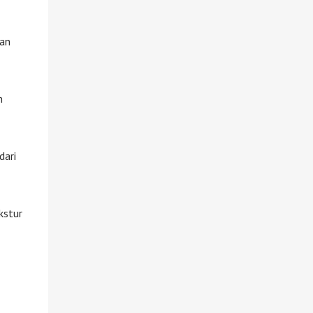
dan
n
dari
kstur