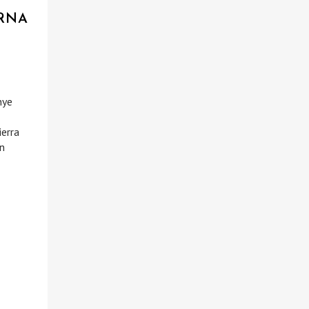
ARNA
nye
ierra
an