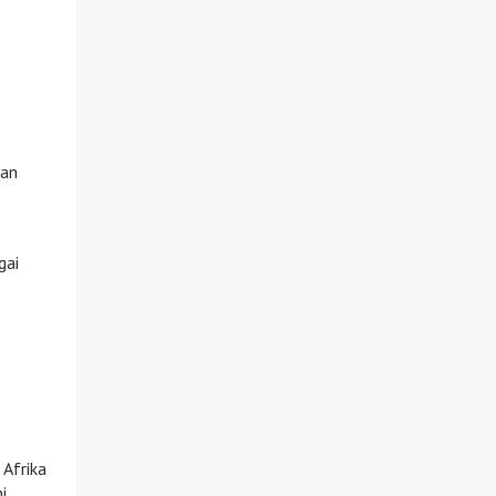
kan
gai
 Afrika
i