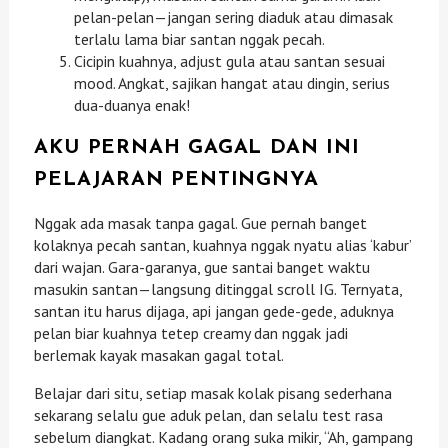
pelan-pelan—jangan sering diaduk atau dimasak
terlalu lama biar santan nggak pecah.
Cicipin kuahnya, adjust gula atau santan sesuai
mood. Angkat, sajikan hangat atau dingin, serius
dua-duanya enak!
AKU PERNAH GAGAL DAN INI
PELAJARAN PENTINGNYA
Nggak ada masak tanpa gagal. Gue pernah banget
kolaknya pecah santan, kuahnya nggak nyatu alias ‘kabur’
dari wajan. Gara-garanya, gue santai banget waktu
masukin santan—langsung ditinggal scroll IG. Ternyata,
santan itu harus dijaga, api jangan gede-gede, aduknya
pelan biar kuahnya tetep creamy dan nggak jadi
berlemak kayak masakan gagal total.
Belajar dari situ, setiap masak kolak pisang sederhana
sekarang selalu gue aduk pelan, dan selalu test rasa
sebelum diangkat. Kadang orang suka mikir, “Ah, gampang