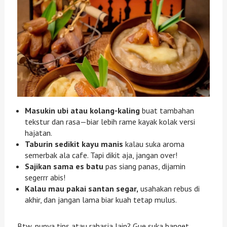
Masukin ubi atau kolang-kaling
buat tambahan
tekstur dan rasa—biar lebih rame kayak kolak versi
hajatan.
Taburin sedikit kayu manis
kalau suka aroma
semerbak ala cafe. Tapi dikit aja, jangan over!
Sajikan sama es batu
pas siang panas, dijamin
segerrr abis!
Kalau mau pakai santan segar,
usahakan rebus di
akhir, dan jangan lama biar kuah tetap mulus.
Btw, punya tips atau rahasia lain? Gue suka banget