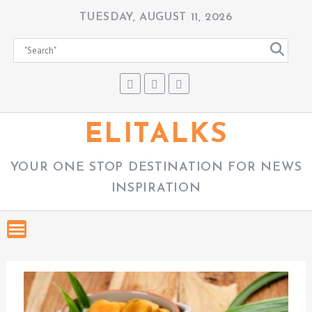
S
TUESDAY, AUGUST 11, 2026
k
i
p
t
o
c
ELITALKS
o
n
YOUR ONE STOP DESTINATION FOR NEWS
t
INSPIRATION
e
n
t