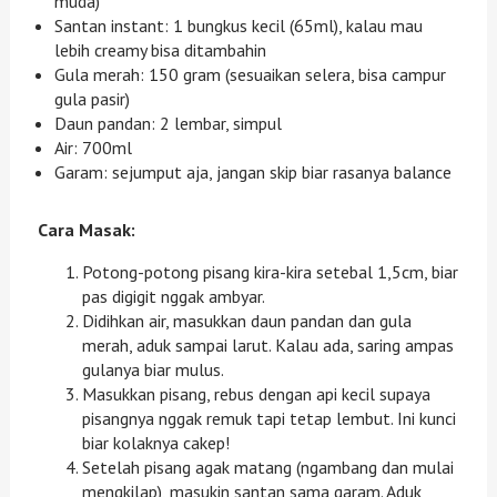
muda)
Santan instant: 1 bungkus kecil (65ml), kalau mau
lebih creamy bisa ditambahin
Gula merah: 150 gram (sesuaikan selera, bisa campur
gula pasir)
Daun pandan: 2 lembar, simpul
Air: 700ml
Garam: sejumput aja, jangan skip biar rasanya balance
Cara Masak:
Potong-potong pisang kira-kira setebal 1,5cm, biar
pas digigit nggak ambyar.
Didihkan air, masukkan daun pandan dan gula
merah, aduk sampai larut. Kalau ada, saring ampas
gulanya biar mulus.
Masukkan pisang, rebus dengan api kecil supaya
pisangnya nggak remuk tapi tetap lembut. Ini kunci
biar kolaknya cakep!
Setelah pisang agak matang (ngambang dan mulai
mengkilap), masukin santan sama garam. Aduk