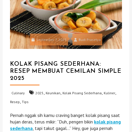
September 7, 2025
Budi Prasetya
KOLAK PISANG SEDERHANA:
RESEP MEMBUAT CEMILAN SIMPLE
2025
,
,
,
,
Culinary
2025
Keunikan
Kolak Pisang Sederhana
Kuliner
,
Resep
Tips
Pernah nggak sih kamu craving banget kolak pisang saat
hujan deras, terus mikir: “Duh, pengen bikin
kolak pisang
sederhana
, tapi takut gagal…” Hey, gue juga pernah