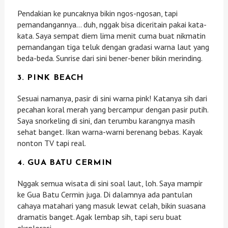
Pendakian ke puncaknya bikin ngos-ngosan, tapi
pemandangannya… duh, nggak bisa diceritain pakai kata-
kata. Saya sempat diem lima menit cuma buat nikmatin
pemandangan tiga teluk dengan gradasi warna laut yang
beda-beda. Sunrise dari sini bener-bener bikin merinding.
3.
PINK BEACH
Sesuai namanya, pasir di sini warna pink! Katanya sih dari
pecahan koral merah yang bercampur dengan pasir putih.
Saya snorkeling di sini, dan terumbu karangnya masih
sehat banget. Ikan warna-warni berenang bebas. Kayak
nonton TV tapi real.
4.
GUA BATU CERMIN
Nggak semua wisata di sini soal laut, loh. Saya mampir
ke Gua Batu Cermin juga. Di dalamnya ada pantulan
cahaya matahari yang masuk lewat celah, bikin suasana
dramatis banget. Agak lembap sih, tapi seru buat
eksplorasi.