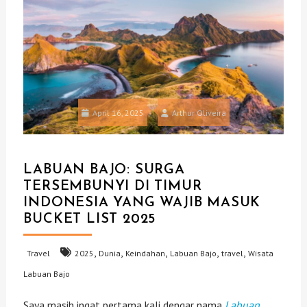
April 16, 2025
Arthur Oliveira
LABUAN BAJO: SURGA
TERSEMBUNYI DI TIMUR
INDONESIA YANG WAJIB MASUK
BUCKET LIST 2025
,
,
,
,
,
Travel
2025
Dunia
Keindahan
Labuan Bajo
travel
Wisata
Labuan Bajo
Saya masih ingat pertama kali dengar nama
Labuan