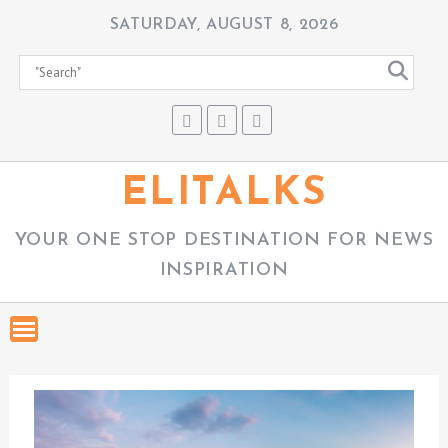
S
SATURDAY, AUGUST 8, 2026
k
i
p
t
o
c
ELITALKS
o
n
YOUR ONE STOP DESTINATION FOR NEWS
t
INSPIRATION
e
n
t